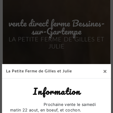
vente direct ferme Bessines-
sur-Gartempe
LA PETITE FERME DE GILLES ET
JULIE
×
La Petite Ferme de Gilles et Julie
Information
Prochaine vente le samedi
matin 22 aout, en boeuf, et cochon.