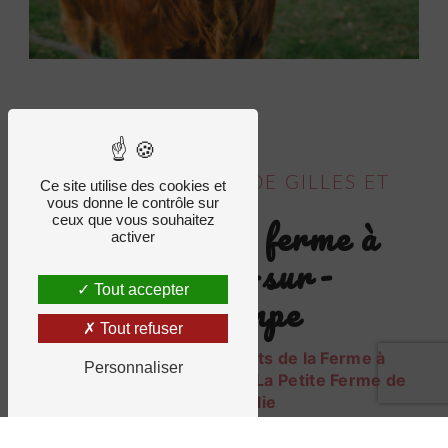
LA PETITE FERME DE GILLES ET
Ce site utilise des cookies et
vous donne le contrôle sur
JULIE
vente direct ferme à
ceux que vous souhaitez
activer
Bessines-sur-
Tout accepter
Gartempe
Tout refuser
Vente Directe de Produits de la Ferme à
Personnaliser
Bessines-sur-Gartempe : La Petite Ferme de
Gilles & Julie
La Petite Ferme de Gilles & Julie, située à